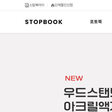
메
컨
하
스탑북아이
단체할인신청
인
텐
단
메
츠
내
뉴
바
용
바
로
바
로
가
로
포토북
가
기
가
기
기