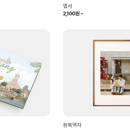
엽서
2,100원 ~
원목액자