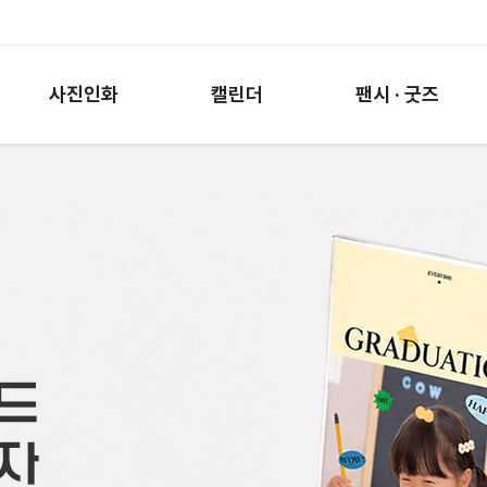
사진인화
캘린더
팬시 · 굿즈