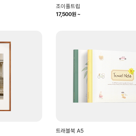
조이풀트립
17,500원 ~
트래블북 A5