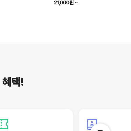
21,000원 ~
는
혜택!