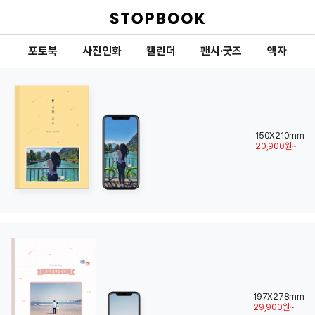
포토북
사진인화
캘린더
팬시·굿즈
액자
150X210mm
20,900원~
197X278mm
29,900원~