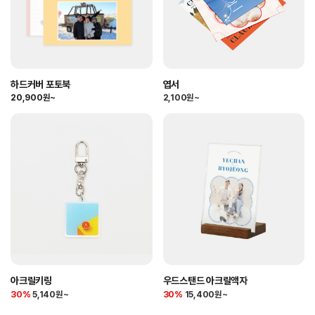
하드커버 포토북
엽서
20,900원~
2,100원~
아크릴키링
우드스탠드 아크릴액자
30%
5,140원~
30%
15,400원~