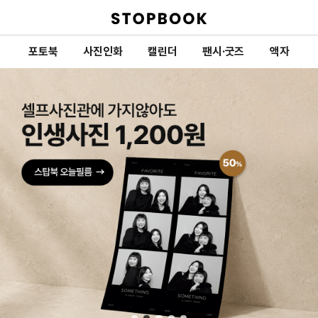
포토북
사진인화
캘린더
팬시·굿즈
액자